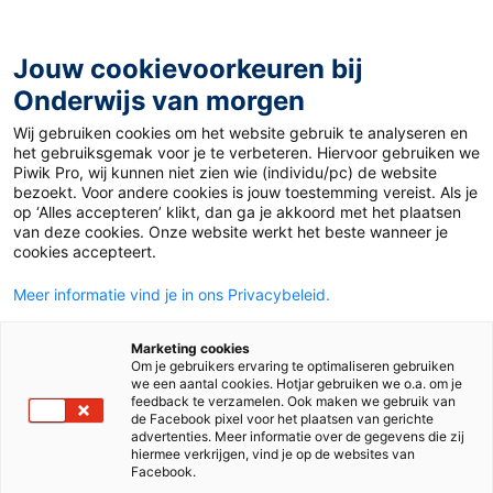
Ga
naar
de
Jouw cookievoorkeuren bij
inhoud
Onderwijs van morgen
Wij gebruiken cookies om het website gebruik te analyseren en
het gebruiksgemak voor je te verbeteren. Hiervoor gebruiken we
Piwik Pro, wij kunnen niet zien wie (individu/pc) de website
Auteur:
Arlette Buter
bezoekt. Voor andere cookies is jouw toestemming vereist. Als je
op ‘Alles accepteren’ klikt, dan ga je akkoord met het plaatsen
van deze cookies. Onze website werkt het beste wanneer je
cookies accepteert.
Meer informatie vind je in ons Privacybeleid.
Marketing cookies
Om je gebruikers ervaring te optimaliseren gebruiken
we een aantal cookies. Hotjar gebruiken we o.a. om je
feedback te verzamelen. Ook maken we gebruik van
de Facebook pixel voor het plaatsen van gerichte
advertenties. Meer informatie over de gegevens die zij
hiermee verkrijgen, vind je op de websites van
Facebook.