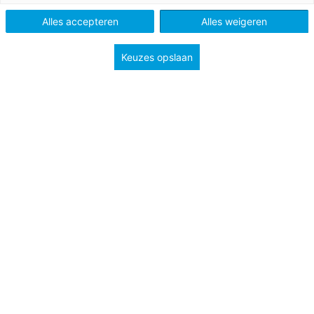
Alles accepteren
Alles weigeren
Keuzes opslaan
26 mei 2025
9 tips voor goed rekenonderwijs
Ontdek 9 praktische tips voor goed
rekenonderwijs. Versterk de rekenvaardigheid
met een schoolbrede aanpak, observatie en
ouderbetrokkenheid.
Praktijk en kennis
Po
Bekijk