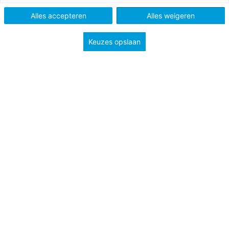
Po, Vo en Mbo
Alles accepteren
Alles weigeren
Keuzes opslaan
Tags
professionalisering
visie en beleid