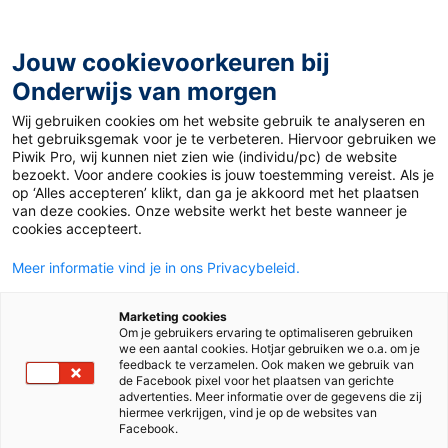
Ga
naar
de
Jouw cookievoorkeuren bij
inhoud
Onderwijs van morgen
Wij gebruiken cookies om het website gebruik te analyseren en
Home
»
Auteursrecht: Mag je werk van leerlingen
het gebruiksgemak voor je te verbeteren. Hiervoor gebruiken we
gebruiken?
Piwik Pro, wij kunnen niet zien wie (individu/pc) de website
bezoekt. Voor andere cookies is jouw toestemming vereist. Als je
op ‘Alles accepteren’ klikt, dan ga je akkoord met het plaatsen
6 januari 2025
Door
Renée Conradi
van deze cookies. Onze website werkt het beste wanneer je
Auteursrecht: Mag
cookies accepteert.
Meer informatie vind je in ons Privacybeleid.
je werk van
Marketing cookies
leerlingen
Om je gebruikers ervaring te optimaliseren gebruiken
we een aantal cookies. Hotjar gebruiken we o.a. om je
feedback te verzamelen. Ook maken we gebruik van
gebruiken?
de Facebook pixel voor het plaatsen van gerichte
advertenties. Meer informatie over de gegevens die zij
hiermee verkrijgen, vind je op de websites van
Facebook.