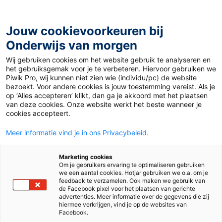
Ga
naar
de
Jouw cookievoorkeuren bij
inhoud
Onderwijs van morgen
Wij gebruiken cookies om het website gebruik te analyseren en
het gebruiksgemak voor je te verbeteren. Hiervoor gebruiken we
Piwik Pro, wij kunnen niet zien wie (individu/pc) de website
Dag:
3 oktober 2017
bezoekt. Voor andere cookies is jouw toestemming vereist. Als je
op ‘Alles accepteren’ klikt, dan ga je akkoord met het plaatsen
van deze cookies. Onze website werkt het beste wanneer je
cookies accepteert.
Meer informatie vind je in ons Privacybeleid.
Marketing cookies
Om je gebruikers ervaring te optimaliseren gebruiken
we een aantal cookies. Hotjar gebruiken we o.a. om je
feedback te verzamelen. Ook maken we gebruik van
de Facebook pixel voor het plaatsen van gerichte
advertenties. Meer informatie over de gegevens die zij
hiermee verkrijgen, vind je op de websites van
Facebook.