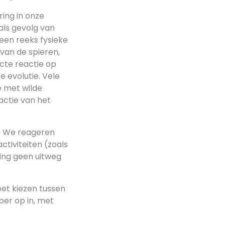
ring in onze
als gevolg van
 een reeks fysieke
van de spieren,
cte reactie op
e evolutie. Vele
e met wilde
actie van het
g. We reageren
tiviteiten (zoals
ing geen uitweg
oet kiezen tussen
per op in, met