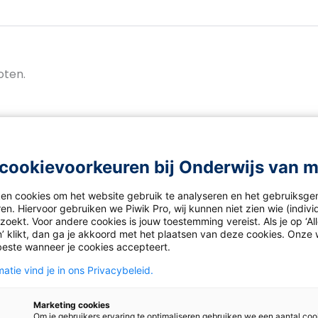
oten.
cookievoorkeuren bij Onderwijs van 
ken cookies om het website gebruik te analyseren en het gebruiksge
ws
en. Hiervoor gebruiken we Piwik Pro, wij kunnen niet zien wie (indiv
oekt. Voor andere cookies is jouw toestemming vereist. Als je op ‘Al
’ klikt, dan ga je akkoord met het plaatsen van deze cookies. Onze 
beste wanneer je cookies accepteert.
atie vind je in ons Privacybeleid.
Marketing cookies
Om je gebruikers ervaring te optimaliseren gebruiken we een aantal coo