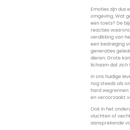
Emoties zijn dus 
omgeving. Wat geb
een toets? De bij
reacties waarond
verdikking van h
een bedreiging va
generaties geled
dieren. Grote ka
lichaam dat zich 
In ons huidige l
nog steeds als on
hard wegrennen v
en veroorzaakt v
Ook in het onderw
vluchten of vecht
aansprekende vo