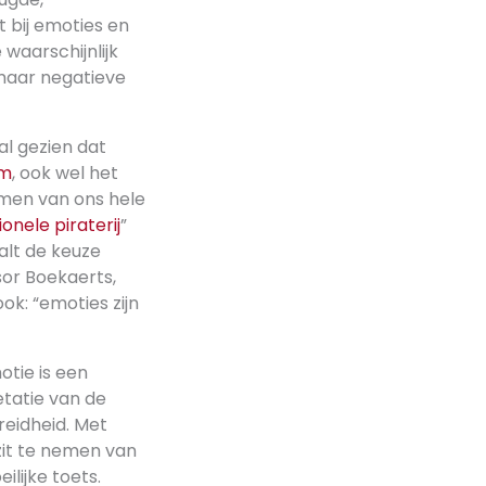
t bij emoties en
waarschijnlijk
 maar negatieve
al gezien dat
em
, ook wel het
emen van ons hele
onele piraterij
”
aalt de keuze
sor Boekaerts,
ok: “emoties zijn
otie is een
tatie van de
reidheid. Met
bezit te nemen van
lijke toets.