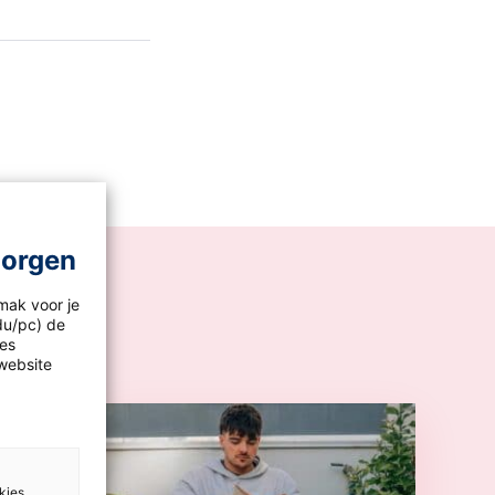
morgen
mak voor je
idu/pc) de
les
website
kies.