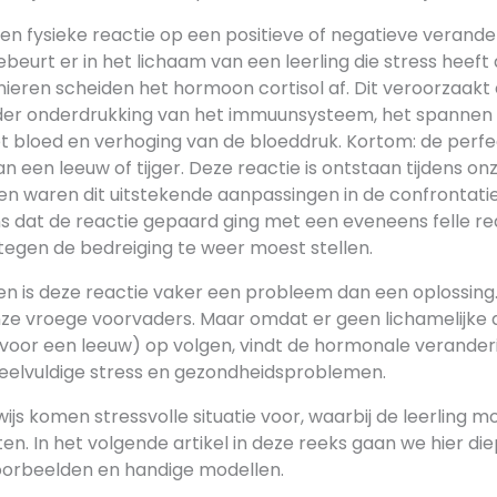
een fysieke reactie op een positieve of negatieve verande
eurt er in het lichaam van een leerling die stress heeft 
nieren scheiden het hormoon cortisol af. Dit veroorzaakt
er onderdrukking van het immuunsysteem, het spannen 
et bloed en verhoging van de bloeddruk. Kortom: de perfe
n een leeuw of tijger. Deze reactie is ontstaan tijdens onz
en waren dit uitstekende aanpassingen in de confrontati
ns dat de reactie gepaard ging met een eveneens felle re
tegen de bedreiging te weer moest stellen.
even is deze reactie vaker een probleem dan een oplossin
ze vroege voorvaders. Maar omdat er geen lichamelijke ac
oor een leeuw) op volgen, vindt de hormonale verander
eelvuldige stress en gezondheidsproblemen.
ijs komen stressvolle situatie voor, waarbij de leerling m
en. In het volgende artikel in deze reeks gaan we hier die
orbeelden en handige modellen.