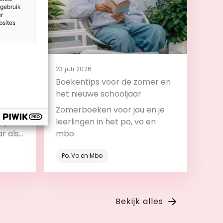
 gebruik
er
bsites
23 juli 2026
 en
Boekentips voor de zomer en
t
het nieuwe schooljaar
design
Zomerboeken voor jou en je
ijs:
leerlingen in het po, vo en
ar als
mbo.
roces.
Po, Vo en Mbo
Bekijk
Bekijk alles