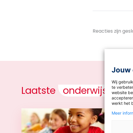
Reacties zijn gesl
Jouw 
Wij gebrui
Laatste
onderwijsnieu
te verbeter
website bez
accepteren
werkt het 
Meer inform