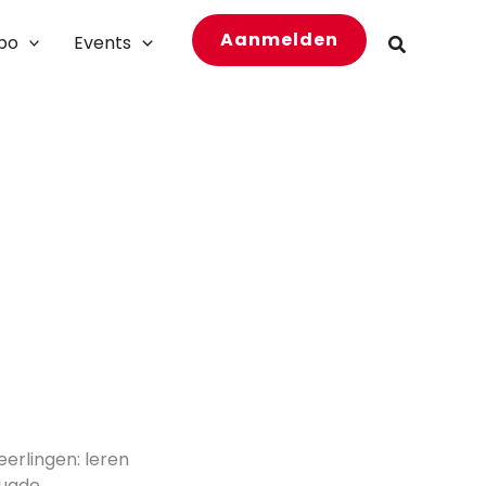
Aanmelden
bo
Events
Zoeken
eerlingen: leren
eugde,