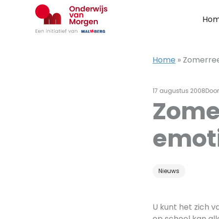
Ga
naar
Ho
de
inhoud
Home
»
Zomerree
17 augustus 2008
Doo
Zomer
emot
Nieuws
U kunt het zich v
op school kan all