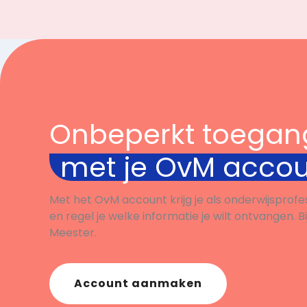
Onbeperkt toegan
met je OvM acco
Met het OvM account krijg je als onderwijsprofe
en regel je welke informatie je wilt ontvangen. B
Meester.
Account aanmaken