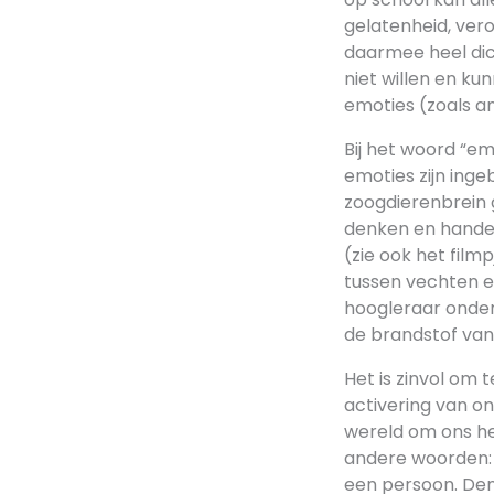
gelatenheid, vero
daarmee heel dic
niet willen en ku
emoties (zoals a
Bij het woord “e
emoties zijn ing
zoogdierenbrein 
denken en handel
(zie ook het film
tussen vechten en
hoogleraar onderw
de brandstof van 
Het is zinvol om 
activering van o
wereld om ons he
andere woorden: 
een persoon. Denk