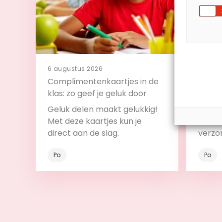
6 augustus 2026
4 augu
Complimentenkaartjes in de
11 tip
klas: zo geef je geluk door
klas
Geluk delen maakt gelukkig!
Met de
Met deze kaartjes kun je
betrek
direct aan de slag.
verzo
Po
Po
Bekijk