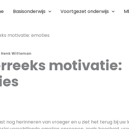
me
Basisonderwijs
Voortgezet onderwijs
M
ks motivatie: emoties
r
Henk Witteman
reeks motivatie:
ies
ast nog herinneren van vroeger en u ziet het terug bij uw l
erlei verschillende emoties oproepen, zoals boosheid, vr