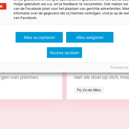
Hotjar gebruiken we o.a. om je feedback te verzamelen. Ook maken we
van de Facebook pixel voor het plaatsen van gerichte advertenties. Me
informatie over de gegevens die zij hiermee verkrijgen, vind je op de we
van Facebook.
Alles accepteren
Alles weigeren
stus 2026
28 juli 2026
s voor meer groen in de
Stem leerdoelen, lessen
Keuzes opslaan
toetsen op elkaar af me
backward design
ze tips begin je klein en
Zo gebruik je backward 
Powered by
 je kinderen bij het
betekenisvol in je onderw
rgen van planten.
niet als doel op zich, ma
onderdeel van het leerp
Po, Vo en Mbo
Bekijk
Bekijk