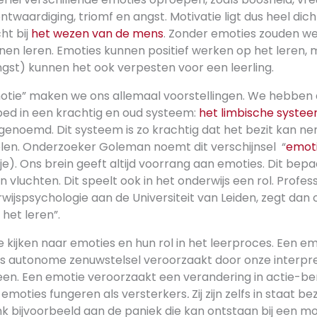
ntwaardiging, triomf en angst. Motivatie ligt dus heel dich
ht bij
het wezen van de mens
. Zonder emoties zouden we 
nnen leren. Emoties kunnen positief werken op het leren,
ngst) kunnen het ook verpesten voor een leerling.
motie” maken we ons allemaal voorstellingen. We hebben 
ebed in een krachtig en oud systeem:
het limbische syste
genoemd. Dit systeem is zo krachtig dat het bezit kan n
en. Onderzoeker Goleman noemt dit verschijnsel
“
emoti
pje). Ons brein geeft altijd voorrang aan emoties. Dit bep
 vluchten. Dit speelt ook in het onderwijs een rol. Profes
ijspsychologie aan de Universiteit van Leiden, zegt dan o
het leren”.
te kijken naar emoties en hun rol in het leerproces. Een em
ns autonome zenuwstelsel veroorzaakt door onze interpre
en. Een emotie veroorzaakt een verandering in actie-be
emoties fungeren als versterkers
.
Zij zijn zelfs in staat 
 bijvoorbeeld aan de paniek die kan ontstaan bij een moei