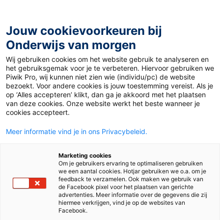
Ga
naar
de
Jouw cookievoorkeuren bij
inhoud
Onderwijs van morgen
Wij gebruiken cookies om het website gebruik te analyseren en
Home
»
Zó activeer je de voorkennis van je leerlingen met
het gebruiksgemak voor je te verbeteren. Hiervoor gebruiken we
Of Course
Piwik Pro, wij kunnen niet zien wie (individu/pc) de website
bezoekt. Voor andere cookies is jouw toestemming vereist. Als je
op ‘Alles accepteren’ klikt, dan ga je akkoord met het plaatsen
6 november 2023
Door
Emma Verweij
van deze cookies. Onze website werkt het beste wanneer je
Zó activeer je de
cookies accepteert.
Meer informatie vind je in ons Privacybeleid.
voorkennis van je
Marketing cookies
leerlingen met Of
Om je gebruikers ervaring te optimaliseren gebruiken
we een aantal cookies. Hotjar gebruiken we o.a. om je
feedback te verzamelen. Ook maken we gebruik van
Course
de Facebook pixel voor het plaatsen van gerichte
advertenties. Meer informatie over de gegevens die zij
hiermee verkrijgen, vind je op de websites van
Facebook.