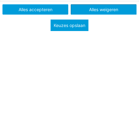
Vo
Alles accepteren
Alles weigeren
Keuzes opslaan
Tags
didactiek en leermiddelen
moderne vreemde talen