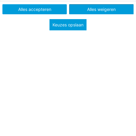
Tags
pedagogiek en psychologie
welzijn
Alles accepteren
Alles weigeren
Keuzes opslaan
Waarom doen jongens het in het onderwijs nu
relatief slechter dan meisjes en wat is daaraan te