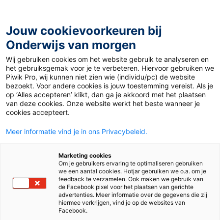
Ga
naar
de
Jouw cookievoorkeuren bij
inhoud
Onderwijs van morgen
Wij gebruiken cookies om het website gebruik te analyseren en
Home
»
Wat hebben jongens van ons nodig?
het gebruiksgemak voor je te verbeteren. Hiervoor gebruiken we
Piwik Pro, wij kunnen niet zien wie (individu/pc) de website
bezoekt. Voor andere cookies is jouw toestemming vereist. Als je
20 augustus 2019
Door
Lauk Woltring en Dick van der Wateren
op ‘Alles accepteren’ klikt, dan ga je akkoord met het plaatsen
Wat hebben
van deze cookies. Onze website werkt het beste wanneer je
cookies accepteert.
jongens van ons
Meer informatie vind je in ons Privacybeleid.
nodig?
Marketing cookies
Om je gebruikers ervaring te optimaliseren gebruiken
we een aantal cookies. Hotjar gebruiken we o.a. om je
feedback te verzamelen. Ook maken we gebruik van
de Facebook pixel voor het plaatsen van gerichte
Po en Vo
advertenties. Meer informatie over de gegevens die zij
hiermee verkrijgen, vind je op de websites van
Facebook.