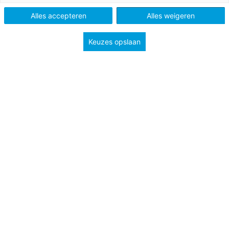
Alles accepteren
Alles weigeren
Keuzes opslaan
De aardrijkskunde-examens zijn voorbij. Hiervoor
hoefden havo- en vwo-leerlingen niet per se
topografie te kennen. Toch was het handig wat topo
paraat te hebben, want er stonden nogal wat
plaatsnamen in de opgaven. 101 in totaal.
Wat bestaat, heeft een plaats
Dat aardrijkskunde een andere naam is voor topografie,
klopt niet. Maar dat ze veel met elkaar te maken hebben,