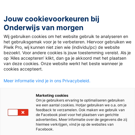
Ga
naar
de
Jouw cookievoorkeuren bij
inhoud
Onderwijs van morgen
Wij gebruiken cookies om het website gebruik te analyseren en
Home
»
Materiaal 12+
»
Van hier tot Tokio
het gebruiksgemak voor je te verbeteren. Hiervoor gebruiken we
Piwik Pro, wij kunnen niet zien wie (individu/pc) de website
bezoekt. Voor andere cookies is jouw toestemming vereist. Als je
23 mei 2017
Door
Jan-Willem Visser
op ‘Alles accepteren’ klikt, dan ga je akkoord met het plaatsen
Van hier tot Tokio
van deze cookies. Onze website werkt het beste wanneer je
cookies accepteert.
Meer informatie vind je in ons Privacybeleid.
VO
Marketing cookies
Om je gebruikers ervaring te optimaliseren gebruiken
we een aantal cookies. Hotjar gebruiken we o.a. om je
Vak
Aardrijkskunde
feedback te verzamelen. Ook maken we gebruik van
de Facebook pixel voor het plaatsen van gerichte
advertenties. Meer informatie over de gegevens die zij
Onderwerp
bevolking
steden
hiermee verkrijgen, vind je op de websites van
Facebook.