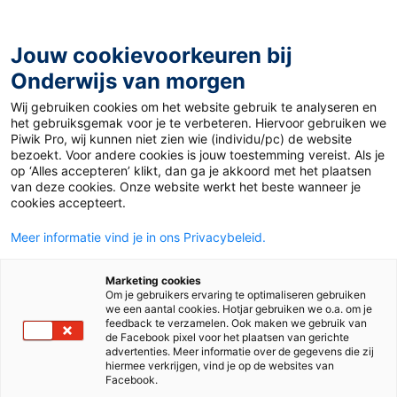
Ga
naar
de
Jouw cookievoorkeuren bij
inhoud
Onderwijs van morgen
Wij gebruiken cookies om het website gebruik te analyseren en
Home
»
Materiaal 12+
»
Going Viral
het gebruiksgemak voor je te verbeteren. Hiervoor gebruiken we
Piwik Pro, wij kunnen niet zien wie (individu/pc) de website
bezoekt. Voor andere cookies is jouw toestemming vereist. Als je
10 februari 2021
Door
Joep van Gils
op ‘Alles accepteren’ klikt, dan ga je akkoord met het plaatsen
Going Viral
van deze cookies. Onze website werkt het beste wanneer je
cookies accepteert.
Meer informatie vind je in ons Privacybeleid.
VO
MBO
Marketing cookies
Om je gebruikers ervaring te optimaliseren gebruiken
we een aantal cookies. Hotjar gebruiken we o.a. om je
Vak
Engels
feedback te verzamelen. Ook maken we gebruik van
de Facebook pixel voor het plaatsen van gerichte
advertenties. Meer informatie over de gegevens die zij
Schooltype
Mbo
Onderbouw havo/vwo
hiermee verkrijgen, vind je op de websites van
Facebook.
Niveau
A2