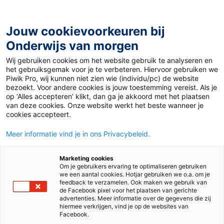
Ga
naar
de
Jouw cookievoorkeuren bij
inhoud
Onderwijs van morgen
Wij gebruiken cookies om het website gebruik te analyseren en
Home
»
Materiaal 12+
»
Distant Friends
het gebruiksgemak voor je te verbeteren. Hiervoor gebruiken we
Piwik Pro, wij kunnen niet zien wie (individu/pc) de website
bezoekt. Voor andere cookies is jouw toestemming vereist. Als je
11 mei 2020
Door
Lucie Schaap
op ‘Alles accepteren’ klikt, dan ga je akkoord met het plaatsen
Distant Friends
van deze cookies. Onze website werkt het beste wanneer je
cookies accepteert.
Meer informatie vind je in ons Privacybeleid.
VO
MBO
Marketing cookies
Om je gebruikers ervaring te optimaliseren gebruiken
we een aantal cookies. Hotjar gebruiken we o.a. om je
Vak
Engels
feedback te verzamelen. Ook maken we gebruik van
de Facebook pixel voor het plaatsen van gerichte
advertenties. Meer informatie over de gegevens die zij
Schooltype
Mbo
Onderbouw vmbo
hiermee verkrijgen, vind je op de websites van
Facebook.
Niveau
A1