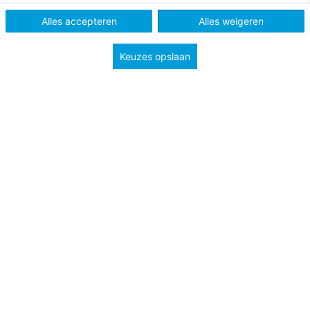
Alles accepteren
Alles weigeren
Keuzes opslaan
People from all over the world are saying hello. They are
living in quarantine or some sort of lockdown. It is
because of the new coronavirus.