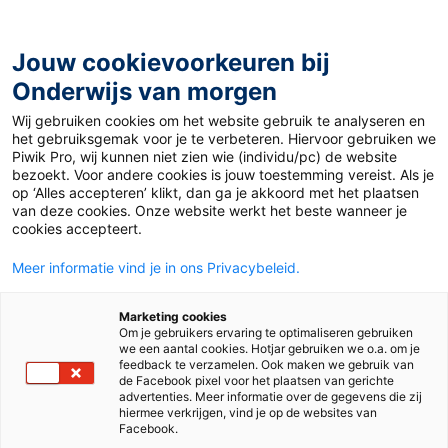
Ga
naar
de
Jouw cookievoorkeuren bij
inhoud
Onderwijs van morgen
Wij gebruiken cookies om het website gebruik te analyseren en
Home
»
Materiaal 12+
»
Counting Up
het gebruiksgemak voor je te verbeteren. Hiervoor gebruiken we
Piwik Pro, wij kunnen niet zien wie (individu/pc) de website
bezoekt. Voor andere cookies is jouw toestemming vereist. Als je
9 januari 2023
Door
Lucie Schaap
op ‘Alles accepteren’ klikt, dan ga je akkoord met het plaatsen
Counting Up
van deze cookies. Onze website werkt het beste wanneer je
cookies accepteert.
Meer informatie vind je in ons Privacybeleid.
VO
Marketing cookies
Om je gebruikers ervaring te optimaliseren gebruiken
we een aantal cookies. Hotjar gebruiken we o.a. om je
Vak
Engels
feedback te verzamelen. Ook maken we gebruik van
de Facebook pixel voor het plaatsen van gerichte
advertenties. Meer informatie over de gegevens die zij
Schooltype
Onderbouw havo/vwo
Onderbouw vmbo
hiermee verkrijgen, vind je op de websites van
Facebook.
Niveau
A2