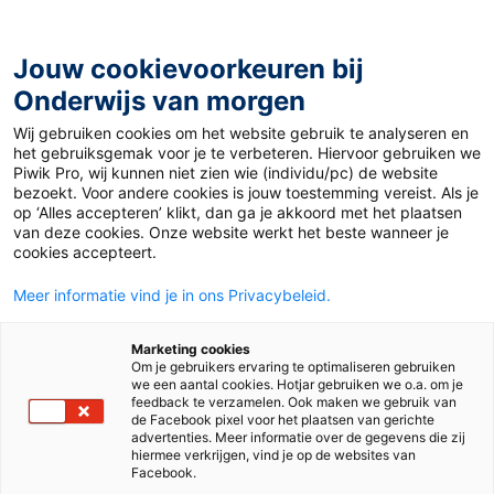
Ga
naar
de
Jouw cookievoorkeuren bij
inhoud
Onderwijs van morgen
Wij gebruiken cookies om het website gebruik te analyseren en
Home
»
Materiaal 12+
»
1984
het gebruiksgemak voor je te verbeteren. Hiervoor gebruiken we
Piwik Pro, wij kunnen niet zien wie (individu/pc) de website
bezoekt. Voor andere cookies is jouw toestemming vereist. Als je
27 mei 2022
Door
Lucie Schaap
op ‘Alles accepteren’ klikt, dan ga je akkoord met het plaatsen
1984
van deze cookies. Onze website werkt het beste wanneer je
cookies accepteert.
Meer informatie vind je in ons Privacybeleid.
VO
Marketing cookies
Om je gebruikers ervaring te optimaliseren gebruiken
we een aantal cookies. Hotjar gebruiken we o.a. om je
Vak
Engels
feedback te verzamelen. Ook maken we gebruik van
de Facebook pixel voor het plaatsen van gerichte
advertenties. Meer informatie over de gegevens die zij
Schooltype
Bovenbouw havo/vwo
hiermee verkrijgen, vind je op de websites van
Facebook.
Niveau
B2