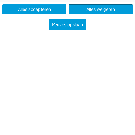
Alles accepteren
Alles weigeren
Keuzes opslaan
29 juni 2026
HPV vaccine helps to prevent cervical
cancer in young women
For the first time, no one in the UK has died from
cervical cancer in four years. This milestone is
linked to the HPV vaccine.
VO
MBO
Bekijk