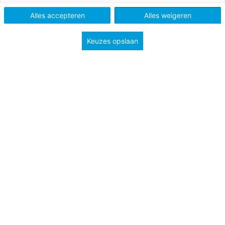
Klantenservice basisonderwijs
Alles accepteren
Alles weigeren
Klantenservice voortgezet onderwijs
Klantenservice mbo
Keuzes opslaan