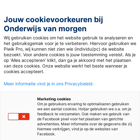
Ga
naar
de
Jouw cookievoorkeuren bij
inhoud
Onderwijs van morgen
Wij gebruiken cookies om het website gebruik te analyseren en
het gebruiksgemak voor je te verbeteren. Hiervoor gebruiken we
Piwik Pro, wij kunnen niet zien wie (individu/pc) de website
Registratie bevestigen
bezoekt. Voor andere cookies is jouw toestemming vereist. Als je
op ‘Alles accepteren’ klikt, dan ga je akkoord met het plaatsen
van deze cookies. Onze website werkt het beste wanneer je
Bedankt voor je registratie. We hebben je een e-mail
cookies accepteert.
gestuurd om je registratie te bevestigen. Nadat je
registratie is bevestigd, kun je aangeven welke informatie
Meer informatie vind je in ons Privacybeleid.
je wilt ontvangen en heb je onbeperkt toegang tot
onderwijsvanmorgen.nl.
Marketing cookies
Heb je geen e-mail ontvangen? Controleer dan de map
Om je gebruikers ervaring te optimaliseren gebruiken
we een aantal cookies. Hotjar gebruiken we o.a. om je
met ongewenste berichten.
feedback te verzamelen. Ook maken we gebruik van
de Facebook pixel voor het plaatsen van gerichte
Lukt het niet om je registratie te bevestigen? Neem dan
advertenties. Meer informatie over de gegevens die zij
contact op met de klantenservice van Malmberg.
hiermee verkrijgen, vind je op de websites van
Facebook.