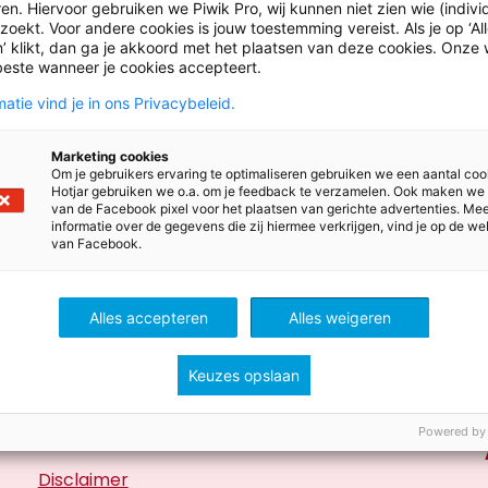
en. Hiervoor gebruiken we Piwik Pro, wij kunnen niet zien wie (indiv
oekt. Voor andere cookies is jouw toestemming vereist. Als je op ‘Al
’ klikt, dan ga je akkoord met het plaatsen van deze cookies. Onze 
beste wanneer je cookies accepteert.
atie vind je in ons Privacybeleid.
Marketing cookies
Om je gebruikers ervaring te optimaliseren gebruiken we een aantal coo
Hotjar gebruiken we o.a. om je feedback te verzamelen. Ook maken we
van de Facebook pixel voor het plaatsen van gerichte advertenties. Me
informatie over de gegevens die zij hiermee verkrijgen, vind je op de we
van Facebook.
Handige links
Alles accepteren
Alles weigeren
Basisonderwijs
Keuzes opslaan
Voortgezet onderwijs
Mbo
Powered by
Vacatures
Disclaimer