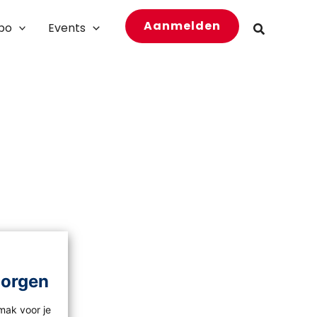
Aanmelden
bo
Events
Zoeken
morgen
mak voor je