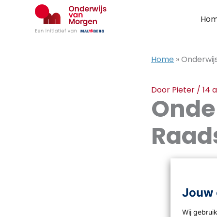
Ga
naar
Ho
de
inhoud
Home
»
Onderwij
Door
Pieter
/
14 a
Onde
Raad
Jouw 
Wij gebrui