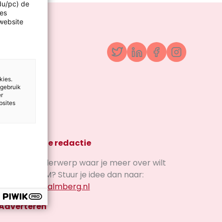
idu/pc) de
les
website
Twitter
LinkedIn
Facebook
Instagr
kies.
 gebruik
er
bsites
Mail of tip de redactie
Is er een onderwerp waar je meer over wilt
lezen op OvM? Stuur je idee dan naar:
redactie@malmberg.nl
Adverteren