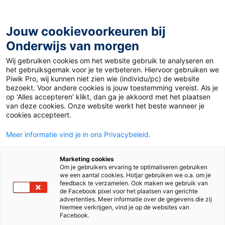
Ga
naar
de
Jouw cookievoorkeuren bij
inhoud
Onderwijs van morgen
Wij gebruiken cookies om het website gebruik te analyseren en
Home
»
Meer over het brein: De werking van meerdere
het gebruiksgemak voor je te verbeteren. Hiervoor gebruiken we
geheugens
Piwik Pro, wij kunnen niet zien wie (individu/pc) de website
bezoekt. Voor andere cookies is jouw toestemming vereist. Als je
op ‘Alles accepteren’ klikt, dan ga je akkoord met het plaatsen
8 april 2008
Door
Henk Witteman
van deze cookies. Onze website werkt het beste wanneer je
Meer over het brein:
cookies accepteert.
Meer informatie vind je in ons Privacybeleid.
De werking van
Marketing cookies
meerdere
Om je gebruikers ervaring te optimaliseren gebruiken
we een aantal cookies. Hotjar gebruiken we o.a. om je
feedback te verzamelen. Ook maken we gebruik van
geheugens
de Facebook pixel voor het plaatsen van gerichte
advertenties. Meer informatie over de gegevens die zij
hiermee verkrijgen, vind je op de websites van
Facebook.