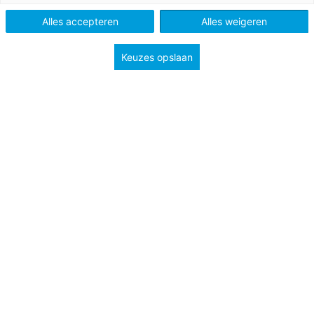
Alles accepteren
Alles weigeren
Tags
diversiteit en inclusiviteit
studieloopbaan en carrière
welzijn
Keuzes opslaan