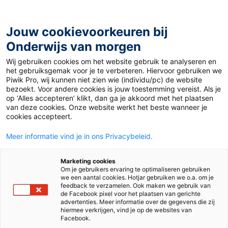
Ga
naar
de
Jouw cookievoorkeuren bij
inhoud
Onderwijs van morgen
Wij gebruiken cookies om het website gebruik te analyseren en
Home
»
Stagediscriminatie in het mbo, maar de politiek
het gebruiksgemak voor je te verbeteren. Hiervoor gebruiken we
pakt aan
Piwik Pro, wij kunnen niet zien wie (individu/pc) de website
bezoekt. Voor andere cookies is jouw toestemming vereist. Als je
op ‘Alles accepteren’ klikt, dan ga je akkoord met het plaatsen
10 januari 2023
Door
Emma Verweij
van deze cookies. Onze website werkt het beste wanneer je
Stagediscriminatie
cookies accepteert.
Meer informatie vind je in ons Privacybeleid.
in het mbo, maar de
Marketing cookies
politiek pakt aan
Om je gebruikers ervaring te optimaliseren gebruiken
we een aantal cookies. Hotjar gebruiken we o.a. om je
feedback te verzamelen. Ook maken we gebruik van
de Facebook pixel voor het plaatsen van gerichte
advertenties. Meer informatie over de gegevens die zij
Mbo
hiermee verkrijgen, vind je op de websites van
Facebook.