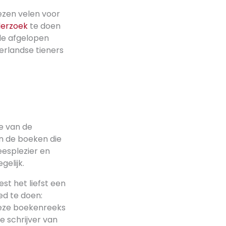
ezen velen voor
erzoek
te doen
 de afgelopen
erlandse tieners
de van de
n de boeken die
eesplezier en
elijk.
est het liefst een
ed te doen:
 deze boekenreeks
e schrijver van