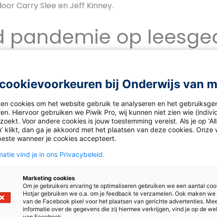
door Carry Slee en Jeff Kinney.
d pandemie op leesge
pandemie niet makkelijk was voor Nederlandse jongere
de afgelopen twee jaar ook positieve dingen gebracht. Zo
 geworden: 46% van de ondervraagde Nederlandse tiener
cookievoorkeuren bij Onderwijs van 
meer gelezen te hebben. 70% leest het liefst voor het sl
siek boek nog altijd boven een e-reader of luisterboek. 
ken cookies om het website gebruik te analyseren en het gebruiksge
en. Hiervoor gebruiken we Piwik Pro, wij kunnen niet zien wie (indiv
 digitale tijdperk waarin we leven, aldus de onderzoekers.
oekt. Voor andere cookies is jouw toestemming vereist. Als je op ‘Al
’ klikt, dan ga je akkoord met het plaatsen van deze cookies. Onze 
 meer weten over lezen
beste wanneer je cookies accepteert.
atie vind je in ons Privacybeleid.
binar over effectief en betekenisvol leesonderwijs
. Je ku
de relevante achtergrondartikelen en onderzoeken down
Marketing cookies
Om je gebruikers ervaring te optimaliseren gebruiken we een aantal coo
Hotjar gebruiken we o.a. om je feedback te verzamelen. Ook maken we
leerlingen aan het lezen? Deel je ervaringen hieronder.
van de Facebook pixel voor het plaatsen van gerichte advertenties. Me
informatie over de gegevens die zij hiermee verkrijgen, vind je op de we
van Facebook.