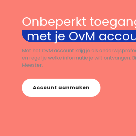
Onbeperkt toegan
met je OvM acco
Met het OvM account krijg je als onderwijsprofe
en regel je welke informatie je wilt ontvangen. B
Meester.
Account aanmaken