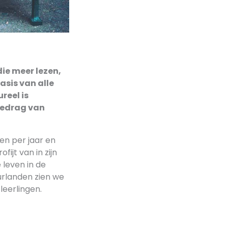
ie meer lezen,
asis van alle
reel is
sgedrag van
den per jaar en
ijt van in zijn
 leven in de
urlanden zien we
leerlingen.