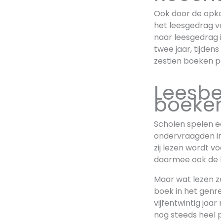
Ook door de opko
het leesgedrag v
naar leesgedrag i
twee jaar, tijden
zestien boeken pe
Leesbe
boeken
Scholen spelen ee
ondervraagden in
zij lezen wordt 
daarmee ook de le
Maar wat lezen ze
boek in het genre
vijfentwintig jaa
nog steeds heel p