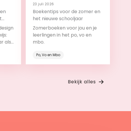
23 juli 2026
 en
Boekentips voor de zomer en
t
het nieuwe schooljaar
design
Zomerboeken voor jou en je
ijs:
leerlingen in het po, vo en
ar als
mbo.
roces.
Po, Vo en Mbo
Bekijk
Bekijk alles