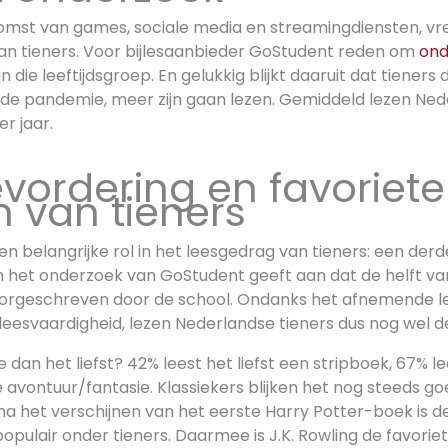
mst van games, sociale media en streamingdiensten, vr
an tieners. Voor bijlesaanbieder GoStudent reden om
ond
n die leeftijdsgroep. En gelukkig blijkt daaruit dat tieners
s de pandemie, meer zijn gaan lezen. Gemiddeld lezen Ned
r jaar.
vordering en favoriete
 van tieners
n belangrijke rol in het leesgedrag van tieners: een der
 het onderzoek van GoStudent geeft aan dat de helft va
voorgeschreven door de school. Ondanks het afnemende l
esvaardigheid, lezen Nederlandse tieners dus nog wel deg
 dan het liefst? 42% leest het liefst een stripboek, 67% le
 avontuur/fantasie. Klassiekers blijken het nog steeds go
r na het verschijnen van het eerste Harry Potter-boek is
opulair onder tieners. Daarmee is J.K. Rowling de favoriet