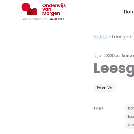
Ga
naar
Ho
de
inhoud
Home
»
Leesgedr
12 juli 2022
Door
Anne 
Leesg
Po en Vo
Tags
ba
lee
on