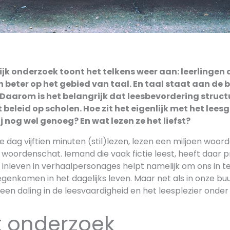
k onderzoek toont het telkens weer aan: leerlingen d
 beter op het gebied van taal. En taal staat aan de b
aarom is het belangrijk dat leesbevordering structu
 beleid op scholen. Hoe zit het eigenlijk met het lee
ij nog wel genoeg? En wat lezen ze het liefst?
ke dag vijftien minuten (stil)lezen, lezen een miljoen woor
woordenschat. Iemand die vaak fictie leest, heeft daar prof
t inleven in verhaalpersonages helpt namelijk om ons in te
genkomen in het dagelijks leven. Maar net als in onze bu
een daling in de leesvaardigheid en het leesplezier onder 
 onderzoek