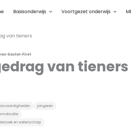
me
Basisonderwijs
Voortgezet onderwijs
M
ag van tieners
van Gastel-Firet
edrag van tieners
sisvaardigheden
jongeren
smotivatie
derzoek en wetenschap