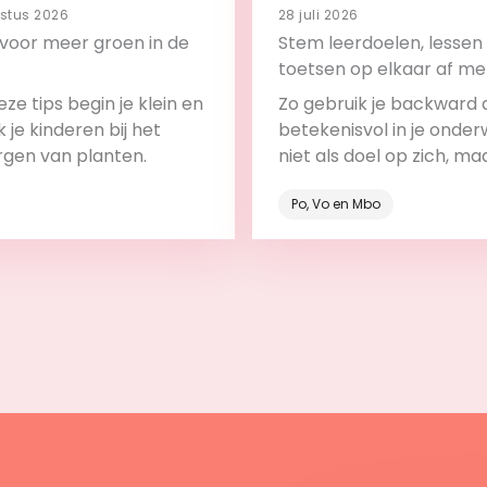
stus 2026
28 juli 2026
s voor meer groen in de
Stem leerdoelen, lessen
toetsen op elkaar af me
backward design
ze tips begin je klein en
Zo gebruik je backward 
 je kinderen bij het
betekenisvol in je onderw
rgen van planten.
niet als doel op zich, ma
onderdeel van het leerp
Po, Vo en Mbo
Bekijk
Bekijk