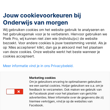
Ga
naar
de
Jouw cookievoorkeuren bij
inhoud
Onderwijs van morgen
Wij gebruiken cookies om het website gebruik te analyseren en
Home
»
Inspirerende TED-Talks voor docenten
het gebruiksgemak voor je te verbeteren. Hiervoor gebruiken we
Piwik Pro, wij kunnen niet zien wie (individu/pc) de website
bezoekt. Voor andere cookies is jouw toestemming vereist. Als je
29 april 2014
Door
de redactie
op ‘Alles accepteren’ klikt, dan ga je akkoord met het plaatsen
Inspirerende TED-
van deze cookies. Onze website werkt het beste wanneer je
cookies accepteert.
Talks voor docenten
Meer informatie vind je in ons Privacybeleid.
Marketing cookies
Om je gebruikers ervaring te optimaliseren gebruiken
Nieuws
we een aantal cookies. Hotjar gebruiken we o.a. om je
feedback te verzamelen. Ook maken we gebruik van
de Facebook pixel voor het plaatsen van gerichte
advertenties. Meer informatie over de gegevens die zij
Tags
internationaal onderwijs
hiermee verkrijgen, vind je op de websites van
Facebook.