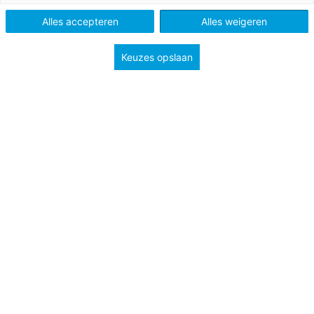
Alles accepteren
Alles weigeren
Keuzes opslaan
Op de onderwijsblog TeachThought kwamen we
deze
lijst met 50 inspirerende TED-talks voor docenten
tegen. En inderdaad, er zitten de nodige pareltjes