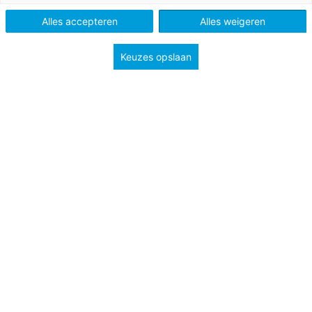
Alles accepteren
Alles weigeren
Po
Keuzes opslaan
Tags
motivatie
speciale onderwijsbehoeften