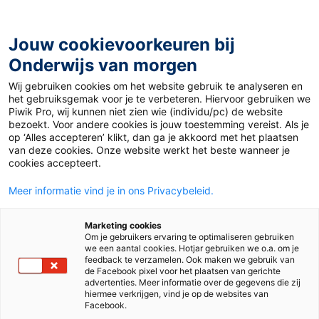
Ga
naar
de
Jouw cookievoorkeuren bij
inhoud
Onderwijs van morgen
Wij gebruiken cookies om het website gebruik te analyseren en
Home
»
Hoogbegaafde leerlingen: hoe prikkel je hun
het gebruiksgemak voor je te verbeteren. Hiervoor gebruiken we
nieuwsgierigheid?
Piwik Pro, wij kunnen niet zien wie (individu/pc) de website
bezoekt. Voor andere cookies is jouw toestemming vereist. Als je
op ‘Alles accepteren’ klikt, dan ga je akkoord met het plaatsen
29 oktober
Door
Jason Fredrick van Eunen - Nieuwsgierig
van deze cookies. Onze website werkt het beste wanneer je
2020
Denken
cookies accepteert.
Hoogbegaafde
Meer informatie vind je in ons Privacybeleid.
leerlingen: hoe
Marketing cookies
Om je gebruikers ervaring te optimaliseren gebruiken
we een aantal cookies. Hotjar gebruiken we o.a. om je
prikkel je hun
feedback te verzamelen. Ook maken we gebruik van
de Facebook pixel voor het plaatsen van gerichte
advertenties. Meer informatie over de gegevens die zij
nieuwsgierigheid?
hiermee verkrijgen, vind je op de websites van
Facebook.