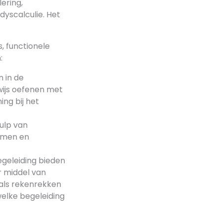
ering,
dyscalculie. Het
, functionele
:
 in de
wijs oefenen met
ng bij het
ulp van
temen en
egeleiding bieden
r middel van
oals rekenrekken
welke begeleiding