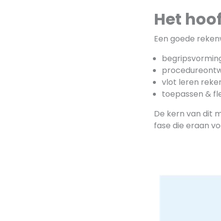
Het hoo
Een goede rekenw
begripsvormin
procedureontw
vlot leren rek
toepassen & fl
De kern van dit m
fase die eraan vo