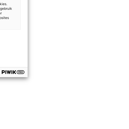
gemene
kies.
 gebruik
er
bsites