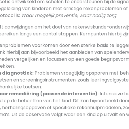
l is ontwikkeld om scholen te ondersteunen bij de signal
egeleiding van kinderen met ernstige rekenproblemen of 
otocol is:
Waar mogelijk preventie, waar nodig zorg.
ft aanwijzingen om het doel van rekenwiskunde-onderwijs
 bereiken langs een aantal stappen. Kernpunten hierbij zijn
nproblemen voorkomen door een sterke basis te leggen
k hierbij aan bijvoorbeeld het aanbieden van spelender
lheden vergelijken en focussen op een goede begripsvormi
rekken.
n diagnostiek:
Problemen vroegtijdig opsporen met beh
oetsen en screeningsinstrumenten, zoals leerlingvolgsys
nkelijke toetsen.
or remediëring (passende interventie):
Intensieve b
d op de behoeften van het kind. Dit kan bijvoorbeeld doo
ie, herhalingsopgaven of specifieke rekenhulpmiddelen, z
ma’s. Uit de observatie volgt waar een kind op uitvalt en 