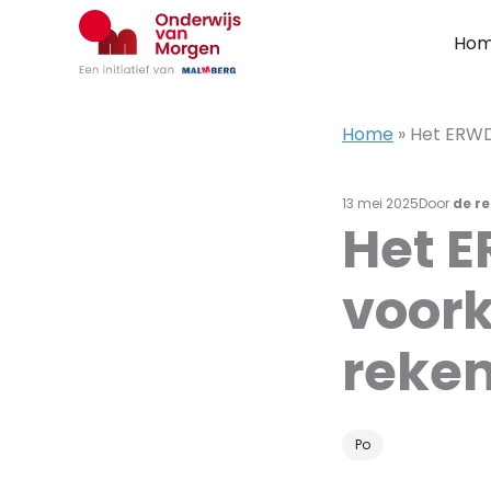
Ga
naar
Ho
de
inhoud
Home
»
Het ERWD
13 mei 2025
Door
de r
Het E
voork
reke
Po