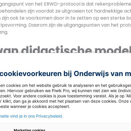
itgangspunt van het ERWD-protocol is dat rekenprobleme
 behandelen zijn voordat ze uitgroeien tot hardnekkige a
ijn ook te voorkomen door in te zetten op een sterke b
psvorming. Daarom zijn de uitgangspunten van het proto
ang.
 van didactische model
kenonderwijs
thodes, zoals
Pluspunt
en
De wereld in getallen
integre
cookievoorkeuren bij Onderwijs van 
 didactische modellen uit dat protocol als uitgangspunt 
leerkrachten om het rekenonderwijs effectief vorm te g
ken cookies om het website gebruik te analyseren en het gebruiksge
en. Hiervoor gebruiken we Piwik Pro, wij kunnen niet zien wie (indiv
odellen hierin zijn:
oekt. Voor andere cookies is jouw toestemming vereist. Als je op ‘Al
’ klikt, dan ga je akkoord met het plaatsen van deze cookies. Onze 
nmodel
beste wanneer je cookies accepteert.
del
atie vind je in ons Privacybeleid.
smodel
Marketing cookies