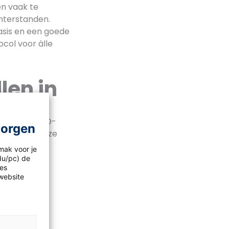
n vaak te
chterstanden.
asis en een goede
col voor àlle
len in
ren het ERWD-
morgen
te nemen. Deze
even.
mak voor je
idu/pc) de
les
website