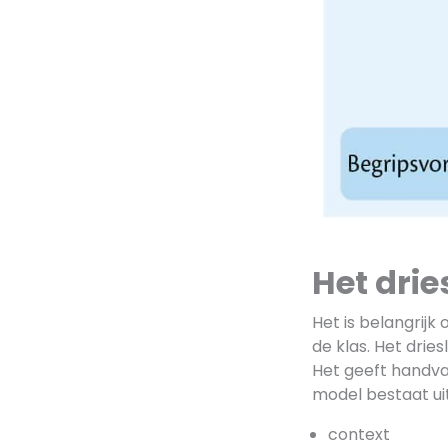
Het dri
Het is belangrij
de klas. Het drie
Het geeft handva
model bestaat uit
context