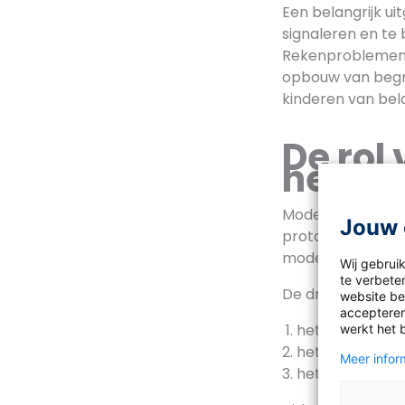
Een belangrijk u
signaleren en te
Rekenproblemen z
opbouw van begri
kinderen van bel
De rol
het re
Moderne rekenme
Jouw 
protocol door de
modellen helpen 
Wij gebrui
te verbeter
De drie centrale m
website bez
accepteren
het hoofdfase
werkt het 
het drieslagmo
Meer inform
het handeling