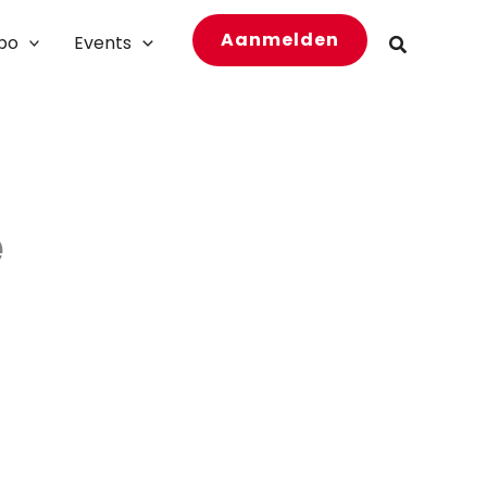
Aanmelden
bo
Events
Zoeken
e