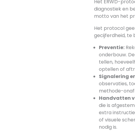
Het ERWD-protoco
diagnostiek en b
motto van het pr
Het protocol gee
gecijferdheid, te
Preventie:
Reke
onderbouw. Den
tellen, hoevee
optellen of aft
Signalering e
observaties, t
methode-onafha
Handvatten vo
die is afgestem
extra instruct
of visuele sche
nodig is.