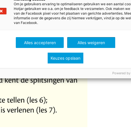
concreet werken met deze modellen is te vinden in de al
Om je gebruikers ervaring te optimaliseren gebruiken we een aantal coo
n deze lesmethodes.
Hotjar gebruiken we o.a. om je feedback te verzamelen. Ook maken we
van de Facebook pixel voor het plaatsen van gerichte advertenties. Me
informatie over de gegevens die zij hiermee verkrijgen, vind je op de we
van Facebook.
Alles accepteren
Alles weigeren
Keuzes opslaan
Powered by