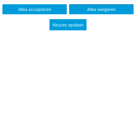
ervoor?
Alles accepteren
Alles weigeren
Po en Vo
Keuzes opslaan
Tags
kerndoelen en leerlijnen