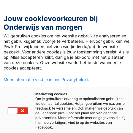
Ga
naar
de
Jouw cookievoorkeuren bij
inhoud
Onderwijs van morgen
Wij gebruiken cookies om het website gebruik te analyseren en
Home
»
De actualisering van de onderwijskerndoelen:
het gebruiksgemak voor je te verbeteren. Hiervoor gebruiken we
hoe staat het ervoor?
Piwik Pro, wij kunnen niet zien wie (individu/pc) de website
bezoekt. Voor andere cookies is jouw toestemming vereist. Als je
op ‘Alles accepteren’ klikt, dan ga je akkoord met het plaatsen
20 november 2023
Door
Karin Broeren
van deze cookies. Onze website werkt het beste wanneer je
De actualisering
cookies accepteert.
Meer informatie vind je in ons Privacybeleid.
van de
Marketing cookies
onderwijskerndoele
Om je gebruikers ervaring te optimaliseren gebruiken
we een aantal cookies. Hotjar gebruiken we o.a. om je
feedback te verzamelen. Ook maken we gebruik van
n: hoe staat het
de Facebook pixel voor het plaatsen van gerichte
advertenties. Meer informatie over de gegevens die zij
hiermee verkrijgen, vind je op de websites van
Facebook.