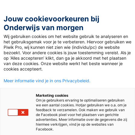
Ga
naar
de
Jouw cookievoorkeuren bij
inhoud
Onderwijs van morgen
Wij gebruiken cookies om het website gebruik te analyseren en
Home
»
Column: Blue Monday en echt geluk
het gebruiksgemak voor je te verbeteren. Hiervoor gebruiken we
Piwik Pro, wij kunnen niet zien wie (individu/pc) de website
bezoekt. Voor andere cookies is jouw toestemming vereist. Als je
15 januari 2024
Door
Alisa Lalicic
op ‘Alles accepteren’ klikt, dan ga je akkoord met het plaatsen
Column: Blue
van deze cookies. Onze website werkt het beste wanneer je
cookies accepteert.
Monday en echt
Meer informatie vind je in ons Privacybeleid.
geluk
Marketing cookies
Om je gebruikers ervaring te optimaliseren gebruiken
we een aantal cookies. Hotjar gebruiken we o.a. om je
feedback te verzamelen. Ook maken we gebruik van
de Facebook pixel voor het plaatsen van gerichte
Column
Mbo
advertenties. Meer informatie over de gegevens die zij
hiermee verkrijgen, vind je op de websites van
Facebook.