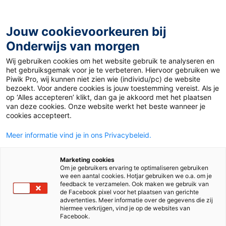
Ga
naar
de
Jouw cookievoorkeuren bij
inhoud
Onderwijs van morgen
Wij gebruiken cookies om het website gebruik te analyseren en
het gebruiksgemak voor je te verbeteren. Hiervoor gebruiken we
Piwik Pro, wij kunnen niet zien wie (individu/pc) de website
Auteur:
Tjalling Brouwer
bezoekt. Voor andere cookies is jouw toestemming vereist. Als je
op ‘Alles accepteren’ klikt, dan ga je akkoord met het plaatsen
van deze cookies. Onze website werkt het beste wanneer je
cookies accepteert.
Meer informatie vind je in ons Privacybeleid.
Marketing cookies
Om je gebruikers ervaring te optimaliseren gebruiken
we een aantal cookies. Hotjar gebruiken we o.a. om je
feedback te verzamelen. Ook maken we gebruik van
de Facebook pixel voor het plaatsen van gerichte
advertenties. Meer informatie over de gegevens die zij
hiermee verkrijgen, vind je op de websites van
Facebook.