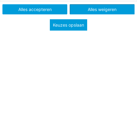
Alles accepteren
Alles weigeren
Keuzes opslaan
1 november 2023
Taalonderwijs in samenhang: natuurlijk!
Hoe laat je kinderen groeien door lezen en
schrijven in samenhang aan te bieden?
Praktijk en kennis
Po
Bekijk