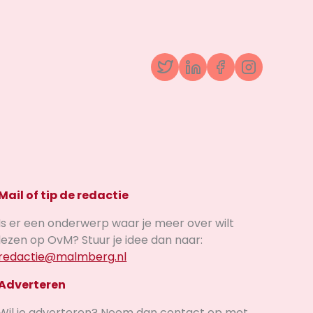
Twitter
LinkedIn
Facebook
Instagr
Mail of tip de redactie
Is er een onderwerp waar je meer over wilt
lezen op OvM? Stuur je idee dan naar:
redactie@malmberg.nl
Adverteren
Wil je adverteren? Neem dan contact op met