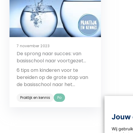
7 november 2023
De sprong naar succes: van
basisschool naar voortgezet
onderwijs
6 tips om kinderen voor te
bereiden op de grote stap van
de basisschool naar het
voortgezet onderwijs.
Praktijk en kennis
Po
Bekijk
Jouw 
Wij gebrui