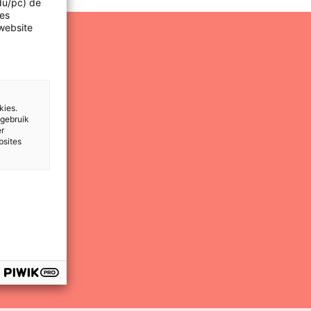
idu/pc) de
les
website
kies.
 gebruik
er
bsites