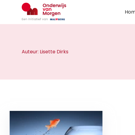
Ga
naar
Ho
de
inhoud
Auteur:
Lisette Dirks