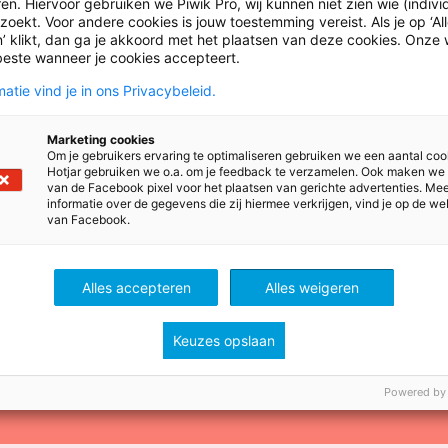
en. Hiervoor gebruiken we Piwik Pro, wij kunnen niet zien wie (indiv
oekt. Voor andere cookies is jouw toestemming vereist. Als je op ‘Al
’ klikt, dan ga je akkoord met het plaatsen van deze cookies. Onze 
beste wanneer je cookies accepteert.
g
atie vind je in ons Privacybeleid.
unt
Marketing cookies
Om je gebruikers ervaring te optimaliseren gebruiken we een aantal coo
Hotjar gebruiken we o.a. om je feedback te verzamelen. Ook maken we
van de Facebook pixel voor het plaatsen van gerichte advertenties. Me
ssional toegang tot meer artikelen
informatie over de gegevens die zij hiermee verkrijgen, vind je op de we
van Facebook.
ijvoorbeeld de nieuwsbrief of Juf &
Alles accepteren
Alles weigeren
Keuzes opslaan
Powered by