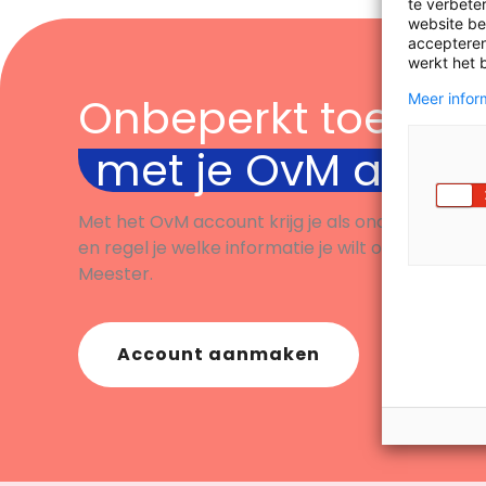
te verbeter
website bez
accepteren
werkt het 
Onbeperkt toegan
Meer inform
met je OvM acco
Met het OvM account krijg je als onderwijsprofe
en regel je welke informatie je wilt ontvangen. B
Meester.
Account aanmaken