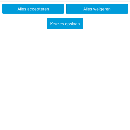
Tags
politiek
professionalisering
Alles accepteren
Alles weigeren
visie en beleid
Keuzes opslaan
Iedere leerling vanaf vijf jaar is leerplichtig. Het