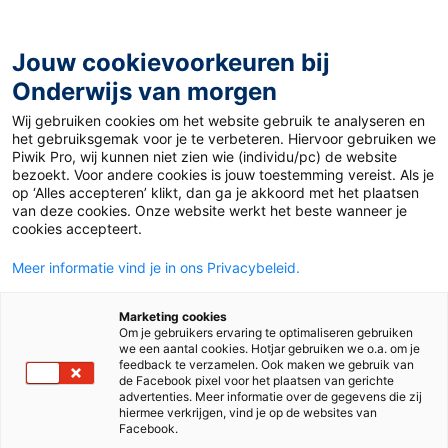
Ga
naar
de
Jouw cookievoorkeuren bij
inhoud
Onderwijs van morgen
Wij gebruiken cookies om het website gebruik te analyseren en
Home
»
Achtergrond: wat te doen bij schoolverzuim?
het gebruiksgemak voor je te verbeteren. Hiervoor gebruiken we
Piwik Pro, wij kunnen niet zien wie (individu/pc) de website
bezoekt. Voor andere cookies is jouw toestemming vereist. Als je
13 maart 2020
Door
Anne van Gastel-Firet
op ‘Alles accepteren’ klikt, dan ga je akkoord met het plaatsen
Achtergrond: wat te
van deze cookies. Onze website werkt het beste wanneer je
cookies accepteert.
doen bij
Meer informatie vind je in ons Privacybeleid.
schoolverzuim?
Marketing cookies
Om je gebruikers ervaring te optimaliseren gebruiken
we een aantal cookies. Hotjar gebruiken we o.a. om je
feedback te verzamelen. Ook maken we gebruik van
de Facebook pixel voor het plaatsen van gerichte
Vo
advertenties. Meer informatie over de gegevens die zij
hiermee verkrijgen, vind je op de websites van
Facebook.