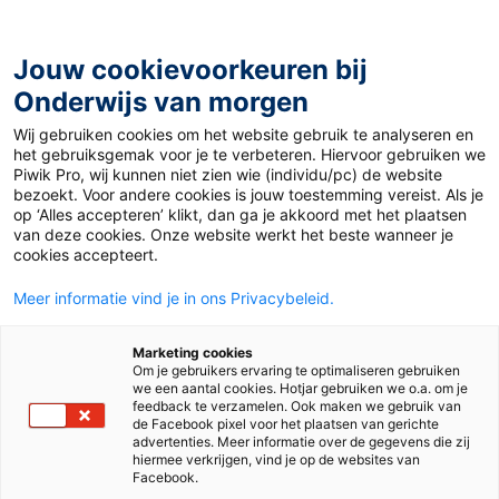
Ga
naar
de
Jouw cookievoorkeuren bij
inhoud
Onderwijs van morgen
Wij gebruiken cookies om het website gebruik te analyseren en
Home
»
7 dingen die je moet weten over
het gebruiksgemak voor je te verbeteren. Hiervoor gebruiken we
gepersonaliseerd leren
Piwik Pro, wij kunnen niet zien wie (individu/pc) de website
bezoekt. Voor andere cookies is jouw toestemming vereist. Als je
op ‘Alles accepteren’ klikt, dan ga je akkoord met het plaatsen
14 oktober 2015
Door
Renée Conradi
van deze cookies. Onze website werkt het beste wanneer je
7 dingen die je moet
cookies accepteert.
Meer informatie vind je in ons Privacybeleid.
weten over
Marketing cookies
gepersonaliseerd
Om je gebruikers ervaring te optimaliseren gebruiken
we een aantal cookies. Hotjar gebruiken we o.a. om je
feedback te verzamelen. Ook maken we gebruik van
leren
de Facebook pixel voor het plaatsen van gerichte
advertenties. Meer informatie over de gegevens die zij
hiermee verkrijgen, vind je op de websites van
Facebook.