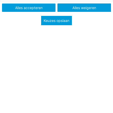
Nieuws
Alles accepteren
Alles weigeren
Keuzes opslaan
Tags
didactiek en leermiddelen
onderwijsinnovatie