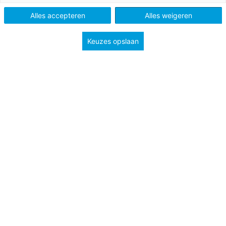
Alles accepteren
Alles weigeren
Keuzes opslaan
Als je elkaar in Frankrijk tegenkomt, begroet je elkaar door
handen te schudden en door elkaar (op de wang) te
zoenen. Dit is een uitgebreid ritueel en Fransen hechten