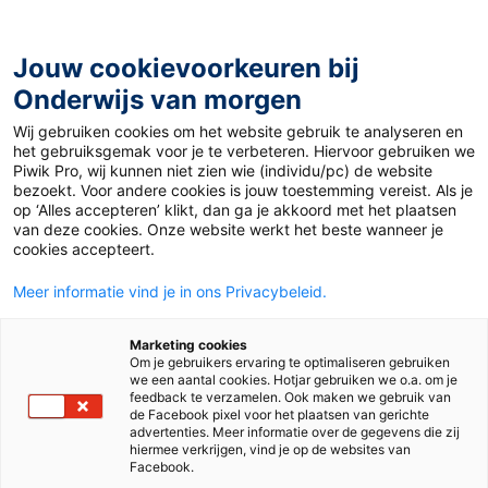
Ga
naar
de
Jouw cookievoorkeuren bij
inhoud
Onderwijs van morgen
Wij gebruiken cookies om het website gebruik te analyseren en
Home
»
Materiaal 12+
»
On se fait la bise?
het gebruiksgemak voor je te verbeteren. Hiervoor gebruiken we
Piwik Pro, wij kunnen niet zien wie (individu/pc) de website
bezoekt. Voor andere cookies is jouw toestemming vereist. Als je
13 mei 2019
Door
Joep van Gils
op ‘Alles accepteren’ klikt, dan ga je akkoord met het plaatsen
On se fait la bise?
van deze cookies. Onze website werkt het beste wanneer je
cookies accepteert.
Meer informatie vind je in ons Privacybeleid.
VO
Marketing cookies
Om je gebruikers ervaring te optimaliseren gebruiken
we een aantal cookies. Hotjar gebruiken we o.a. om je
Vak
Frans
feedback te verzamelen. Ook maken we gebruik van
de Facebook pixel voor het plaatsen van gerichte
advertenties. Meer informatie over de gegevens die zij
Schooltype
Onderbouw havo/vwo
Onderbouw vmbo
hiermee verkrijgen, vind je op de websites van
Facebook.
Niveau
A1
A2