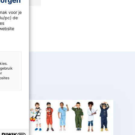
morgen
mak voor je
idu/pc) de
les
website
kies.
 gebruik
er
bsites