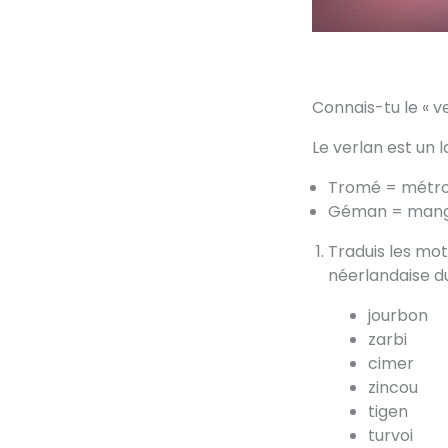
Connais-tu le « ve
Le verlan est un 
Tromé = métro
Géman = mange
Traduis les mot
néerlandaise du
jourbon
zarbi
cimer
zincou
tigen
turvoi