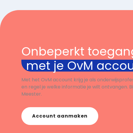
Onbeperkt toegan
met je OvM acco
Met het OvM account krijg je als onderwijsprofe
en regel je welke informatie je wilt ontvangen. B
Meester.
Account aanmaken