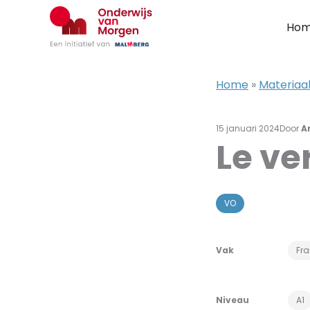
Ga
naar
Ho
de
inhoud
Home
»
Materiaal
15 januari 2024
Door
A
Le ve
VO
Vak
Fr
Niveau
A1