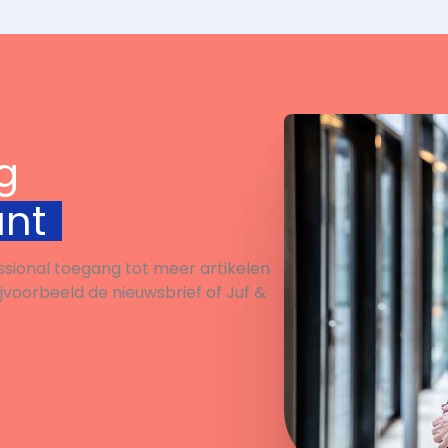
g
unt
ssional toegang tot meer artikelen
ijvoorbeeld de nieuwsbrief of Juf &