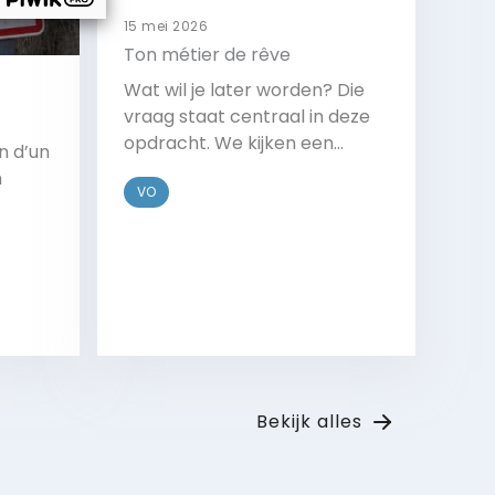
15 mei 2026
Ton métier de rêve
Wat wil je later worden? Die
vraag staat centraal in deze
opdracht. We kijken een
n d’un
filmpje van een
n
VO
straatinterview en
beantwoorden de vragen.
t de
Bekijk
Bekijk alles