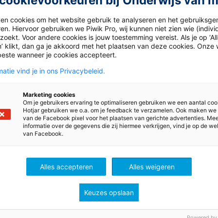
cookievoorkeuren bij Onderwijs van 
ken cookies om het website gebruik te analyseren en het gebruiksge
en. Hiervoor gebruiken we Piwik Pro, wij kunnen niet zien wie (indiv
oekt. Voor andere cookies is jouw toestemming vereist. Als je op ‘Al
’ klikt, dan ga je akkoord met het plaatsen van deze cookies. Onze 
beste wanneer je cookies accepteert.
atie vind je in ons Privacybeleid.
Marketing cookies
Om je gebruikers ervaring te optimaliseren gebruiken we een aantal coo
Hotjar gebruiken we o.a. om je feedback te verzamelen. Ook maken we
van de Facebook pixel voor het plaatsen van gerichte advertenties. Me
ns
informatie over de gegevens die zij hiermee verkrijgen, vind je op de we
van Facebook.
Alles accepteren
Alles weigeren
Keuzes opslaan
Powered by