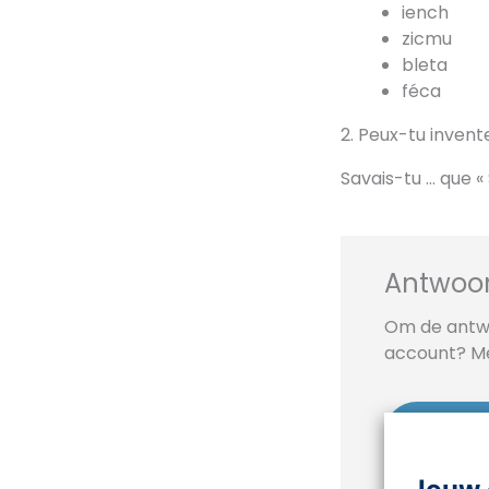
iench
zicmu
bleta
féca
Peux-tu invent
Savais-tu … que «
Antwoor
Om de antwo
account? Mel
Meld j