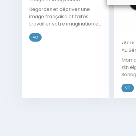
Regardez et décrivez une
image française et faites
travailler votre imagination en
français.
VO
29 mei
Au Sé
Mamad
zijn 
Senega
waaro
VO
beant
Bekijk