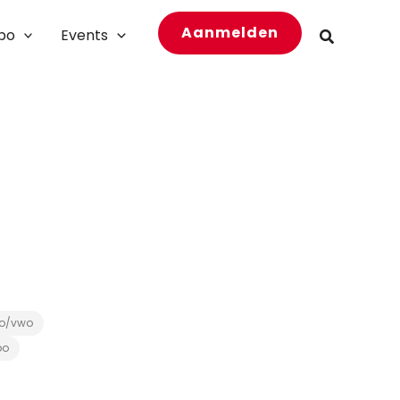
Aanmelden
bo
Events
Zoeken
o/vwo
bo