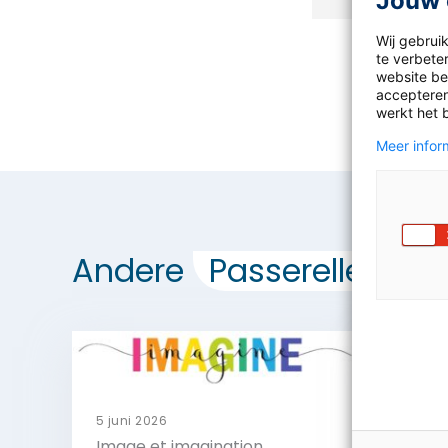
Jouw 
Wij gebrui
te verbeter
website bez
accepteren
werkt het 
Meer inform
Andere
Passerelle
Fra
5 juni 2026
Image et imagination