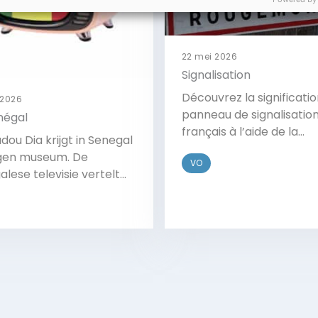
22 mei 2026
Signalisation
Découvrez la significatio
 2026
panneau de signalisatio
négal
français à l’aide de la
ou Dia krijgt in Senegal
structure des phrases e
eigen museum. De
VO
vos connaissances de
lese televisie vertelt
connecteurs français.
m. Kijk het fragment en
woord de vragen.
Bekijk
Bekijk