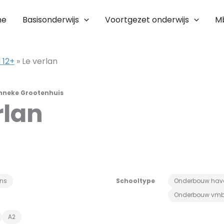
me
Basisonderwijs
Voortgezet onderwijs
M
 12+
»
Le verlan
nneke Grootenhuis
rlan
ans
Schooltype
Onderbouw hav
Onderbouw vm
A2