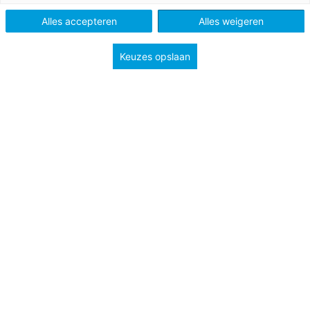
Schooltype
Bovenbouw havo/vwo
Mbo
Alles accepteren
Alles weigeren
Niveau
A2
B1
Keuzes opslaan