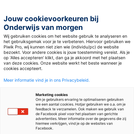
Ga
naar
de
Jouw cookievoorkeuren bij
inhoud
Onderwijs van morgen
Wij gebruiken cookies om het website gebruik te analyseren en
Home
»
Materiaal 12+
»
In einem Erdschiff leben
het gebruiksgemak voor je te verbeteren. Hiervoor gebruiken we
Piwik Pro, wij kunnen niet zien wie (individu/pc) de website
bezoekt. Voor andere cookies is jouw toestemming vereist. Als je
8 maart 2021
Door
Duits Auteur
op ‘Alles accepteren’ klikt, dan ga je akkoord met het plaatsen
In einem Erdschiff
van deze cookies. Onze website werkt het beste wanneer je
cookies accepteert.
leben
Meer informatie vind je in ons Privacybeleid.
Marketing cookies
Om je gebruikers ervaring te optimaliseren gebruiken
VO
MBO
we een aantal cookies. Hotjar gebruiken we o.a. om je
feedback te verzamelen. Ook maken we gebruik van
de Facebook pixel voor het plaatsen van gerichte
advertenties. Meer informatie over de gegevens die zij
Vak
Duits
hiermee verkrijgen, vind je op de websites van
Facebook.