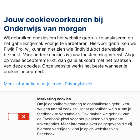
Ga
naar
de
Jouw cookievoorkeuren bij
inhoud
Onderwijs van morgen
Wij gebruiken cookies om het website gebruik te analyseren en
Home
»
Kijk Mee: zweten bij Mens en Natuur
het gebruiksgemak voor je te verbeteren. Hiervoor gebruiken we
Piwik Pro, wij kunnen niet zien wie (individu/pc) de website
bezoekt. Voor andere cookies is jouw toestemming vereist. Als je
29 maart 2009
Door
Corinne Nederlof
op ‘Alles accepteren’ klikt, dan ga je akkoord met het plaatsen
Kijk Mee: zweten bij
van deze cookies. Onze website werkt het beste wanneer je
cookies accepteert.
Mens en Natuur
Meer informatie vind je in ons Privacybeleid.
Marketing cookies
Om je gebruikers ervaring te optimaliseren gebruiken
Nieuws
we een aantal cookies. Hotjar gebruiken we o.a. om je
feedback te verzamelen. Ook maken we gebruik van
de Facebook pixel voor het plaatsen van gerichte
advertenties. Meer informatie over de gegevens die zij
Ik mag een heel blokuur meekijken in de les van Ilse Drost.
hiermee verkrijgen, vind je op de websites van
De leerlingen van klas 1C werken voor Mens en Natuur aan
Facebook.